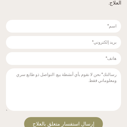
العلاج.‬
‫إرسال استفسار متعلق بالعلاج