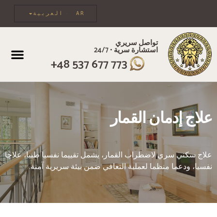
AR
العربية
تواصل سريري
استشارة سرية • 24/7
مَنْ نَحْنُ
الرعاية الفردي
إِزَالَة السُّمُ
+48 537 677 773
علاج إدمان القمار
علاج سكني سري لاضطراب القمار، يشمل تقييما نفسيا طبيا، علاجا
نفسيا، ودعما منظما لعملية التعافي ضمن بيئة سريرية آمنة.