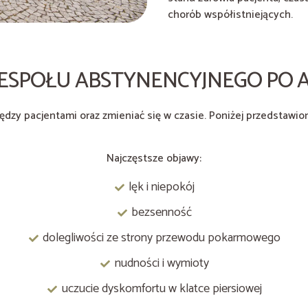
chorób współistniejących.
ESPOŁU ABSTYNENCYJNEGO PO
ędzy pacjentami oraz zmieniać się w czasie. Poniżej przedstaw
Najczęstsze objawy:
lęk i niepokój
bezsenność
dolegliwości ze strony przewodu pokarmowego
nudności i wymioty
uczucie dyskomfortu w klatce piersiowej