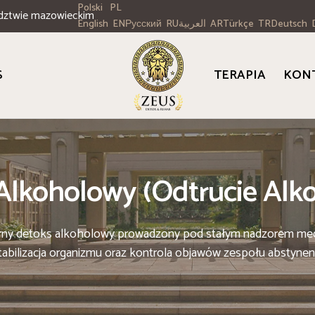
Polski
PL
dztwie mazowieckim
English
Русский
العربية
Türkçe
Deutsch
EN
RU
AR
TR
S
TERAPIA
KON
Alkoholowy (odtrucie Alk
arny detoks alkoholowy prowadzony pod stałym nadzorem me
tabilizacja organizmu oraz kontrola objawów zespołu abstyne