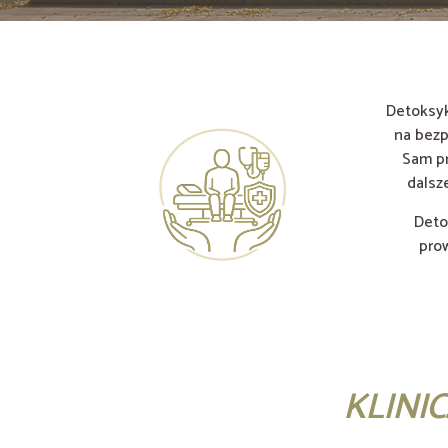
Detoksyk
na bezp
Sam pr
dalsz
Deto
pro
KLINI