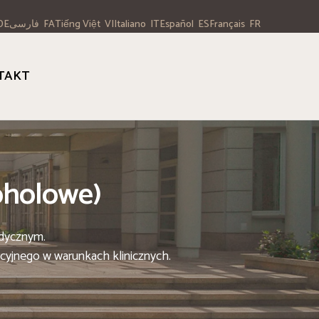
فارسی
Tiếng Việt
Italiano
Español
Français
DE
FA
VI
IT
ES
FR
TAKT
oholowe)
dycznym.
ncyjnego w warunkach klinicznych.