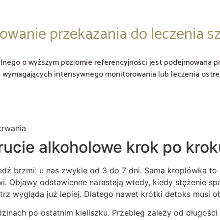
wanie przekazania do leczenia sz
talnego o wyższym poziomie referencyjności jest podejmowana pr
ch wymagających intensywnego monitorowania lub leczenia ostre
trwania
rucie alkoholowe krok po krok
edź brzmi: u nas zwykle od 3 do 7 dni. Sama kroplówka to k
i. Objawy odstawienne narastają wtedy, kiedy stężenie spa
nątrz wygląda już lepiej. Dlatego nawet krótki detoks musi
dzinach po ostatnim kieliszku. Przebieg zależy od długości 