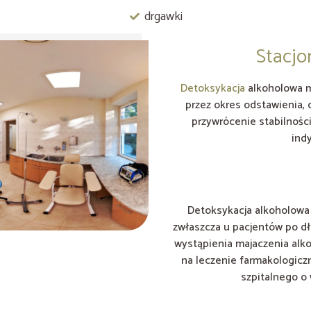
drgawki
Stacjo
Detoksykacja
alkoholowa m
przez okres odstawienia, 
przywrócenie stabilnośc
ind
Detoksykacja alkoholowa 
zwłaszcza u pacjentów po d
wystąpienia majaczenia alk
na leczenie farmakologicz
szpitalnego o