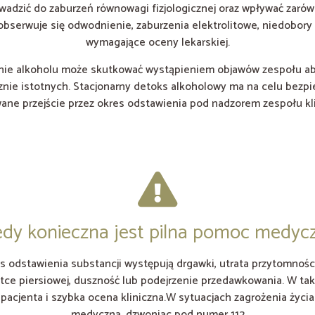
adzić do zaburzeń równowagi fizjologicznej oraz wpływać zarówn
obserwuje się odwodnienie, zaburzenia elektrolitowe, niedobory
wymagające oceny lekarskiej.
nie alkoholu może skutkować wystąpieniem objawów zespołu ab
znie istotnych. Stacjonarny detoks alkoholowy ma na celu bezpi
ane przejście przez okres odstawienia pod nadzorem zespołu kl
edy konieczna jest pilna pomoc medyc
s odstawienia substancji występują drgawki, utrata przytomności
atce piersiowej, duszność lub podejrzenie przedawkowania. W ta
pacjenta i szybka ocena kliniczna.W sytuacjach zagrożenia życ
medyczną, dzwoniąc pod numer 112