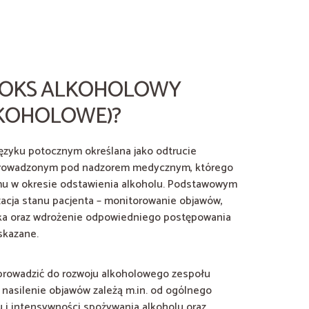
ETOKS ALKOHOLOWY
LKOHOLOWE)?
języku potocznym określana jako odtrucie
 prowadzonym pod nadzorem medycznym, którego
mu w okresie odstawienia alkoholu. Podstawowym
izacja stanu pacjenta – monitorowanie objawów,
yka oraz wdrożenie odpowiedniego postępowania
skazane.
prowadzić do rozwoju alkoholowego zespołu
 nasilenie objawów zależą m.in. od ogólnego
u i intensywności spożywania alkoholu oraz