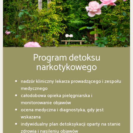
Program detoksu
narkotykowego
nadzór kliniczny lekarza prowadzącego i zespołu
medycznego
całodobowa opieka pielęgniarska i
monitorowanie objawów
ocena medyczna i diagnostyka, gdy jest
wskazana
indywidualny plan detoksykacji oparty na stanie
zdrowia i nasileniu objawów