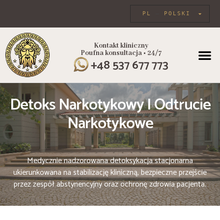
PL
POLSKI
Kontakt kliniczny
Poufna konsultacja • 24/7
PROGRAMY
+48 537 677 773
Detoks Narkotykowy I Odtrucie
Narkotykowe
Medycznie nadzorowana detoksykacja stacjonarna
ukierunkowana na stabilizację kliniczną, bezpieczne przejście
przez zespół abstynencyjny oraz ochronę zdrowia pacjenta.