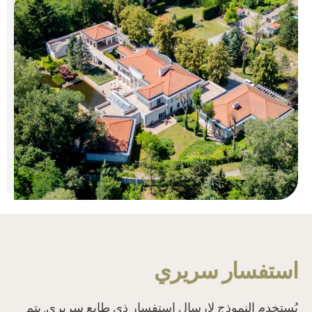
‫استفسار سريري‬
‫يُستخدم النموذج لإرسال استفسار ذي طابع سريري. يتم