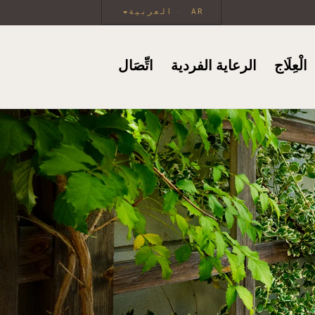
AR
العربية
الْعِلَاج
الرعاية الفردية
اتِّصَال