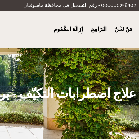
000000258902 - رقم التسجيل في محافظة ماسوفيان
مَنْ نَحْنُ
الْبَرَامِج
إِزَالَة السُّمُوم
علاج اضطرابات التكيّف - بر