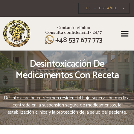
ES
ESPAÑOL
Contacto clínico
Consulta confidencial • 24/7
SOBRE
ATENCIÓN
+48 537 677 773
Desintoxicación De
Medicamentos Con Receta
Desintoxicación en régimen residencial bajo supervisión médica,
centrada en la suspensión segura de medicamentos, la
estabilización clínica y la protección de la salud del paciente.