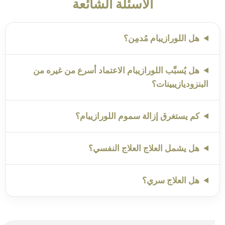
الأسئلة الشائعة
هل اللورازيبام مُدمِن؟
هل يُسبِّب اللورازيبام الاعتماد أسرع من غيره من
البنزوديازيبينات؟
كم يستغرق إزالة سموم اللورازيبام؟
هل يشمل العلاج العلاج النفسي؟
هل العلاج سري؟