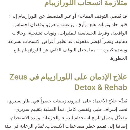
متلازمة انسحاب اللورازيبام
قد يُفضي التوقف المفاجئ أو غير المنضبط عن اللورازيبام إلى:
قلق حاد ونوبات هلع، وأرق، ورعشة وتعرق، وفقدان إحساس
الواقعية، وفرط الحساسية للمثيرات، ونوبات تشنجية، وحالات
ذهانية. ونظراً لقِصَر مفعوله، قد تظهر أعراض الانسحاب بسرعة
وبشدة كبيرة — مما يجعل التوقف الذاتي عن اللورازيبام بالغ
الخطورة.
علاج الإدمان على اللورازيبام في Zeus
Detox & Rehab
يُقدَّم علاج الاعتماد على البنزوديازيبينات حصراً في إطار بستري،
تحت إشراف طبي ونفسي كامل. تبدأ العملية بتقييم سريري
مفصَّل يشمل تاريخ استخدام الدواء والجرعات ومدة الاستخدام،
إضافةً إلى تقييم خطر مضاعفات الانسحاب. تُقدَّم الرعاية في بيئة