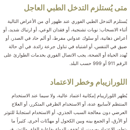
متى يُستلزم التدخل الطبي العاجل
يُستلزم التدخل الطبي الفوري عند ظهور أي من الأعراض التالية
أثناء الانسحاب: نوبات تشنجية، أو فقدان الوعي، أو ارتباك شديد، أو
أعراض ذهانية، أو سلوك عدواني مفرط، أو ألم حاد في الصدر، أو
ضيق في التنفس، أو اشتباه في تناول جرعة زائدة. في أي حالة
تُهدد الحياة أو الصحة، يجب الاتصال الفوري بخدمات الطوارئ على
الرقم 911 أو 999 حسب البلد.
اللورازيبام وخطر الاعتماد
يُظهر اللورازيبام إمكانية اعتماد عالية، ولا سيما عند الاستخدام
المنتظم لأسابيع عدة، أو الاستخدام الظرفي المتكرر، أو العلاج
العرضي دون معالجة السبب الجذري، أو الاستخدام استجابةً للتوتر
أو الأرق، أو الجمع بينه وبين الكحول أو مهدِّئات أخرى. كثيراً ما
يتطور الاعتماد بصمت، إذ يُخفف الدواء بفاعلية القلق والتوتر في