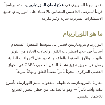
ضمن نهجنا السريري في
علاج إدمان البنزوديازيبين
، نقدم برنامجاً
فردياً للمرضى الداخليين المصابين بالاعتماد على اللورازيبام. جميع
الاستشارات السريرية سرية وغير مُلزِمة.
ما هو اللورازيبام
اللورازيبام بنزوديازيبين قصير إلى متوسط المفعول، يُستخدم
أساساً في علاج اضطرابات القلق، والحالات الحادة من التوتر
والهياج، والأرق المرتبط بالقلق، والتخدير قبل الإجراءات الطبية.
يعمل عن طريق تعزيز نشاط الناقل العصبي GABA في الجهاز
العصبي المركزي، محدِثاً تأثيراً مضاداً للقلق ومهدِّئاً سريعاً.
مقارنةً بالبنزوديازيبينات طويلة المفعول، يتميز اللورازيبام بأسرع
بداية وأشد تأثيراً — وهو ما يُضاعف من خطر التطور السريع
للاعتماد النفسي.