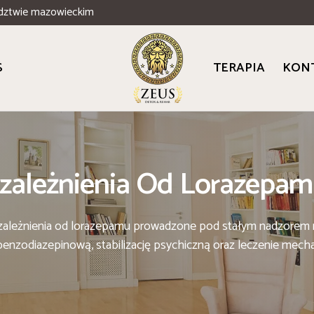
dztwie mazowieckim
S
TERAPIA
KON
zależnienia Od Lorazepam
uzależnienia od lorazepamu prowadzone pod stałym nadzorem
enzodiazepinową, stabilizację psychiczną oraz leczenie mech