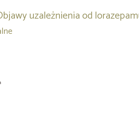
Objawy uzależnienia od lorazepam
alne
m