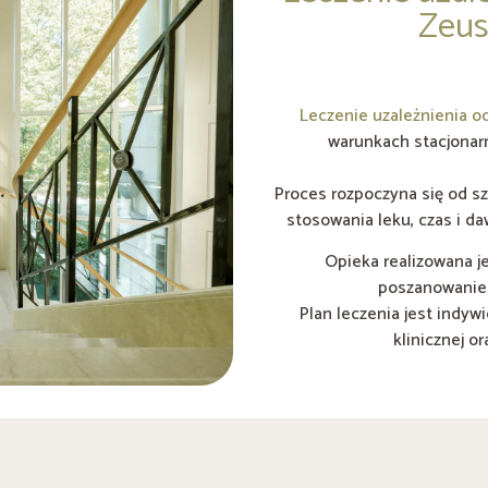
Zeus
Leczenie uzależnienia o
warunkach stacjona
Proces rozpoczyna się od sz
stosowania leku, czas i d
Opieka realizowana j
poszanowaniem
Plan leczenia jest indy
klinicznej o