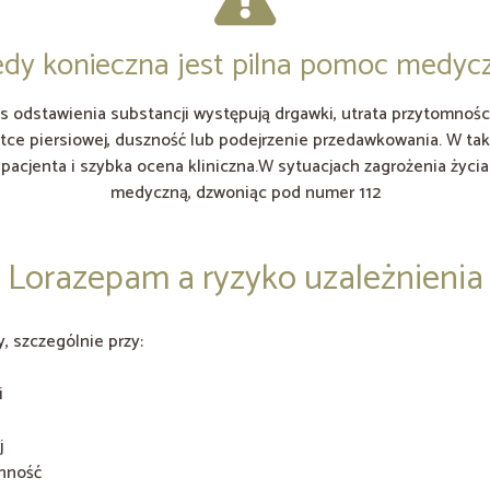
edy konieczna jest pilna pomoc medyc
s odstawienia substancji występują drgawki, utrata przytomności
atce piersiowej, duszność lub podejrzenie przedawkowania. W ta
pacjenta i szybka ocena kliniczna.W sytuacjach zagrożenia życ
medyczną, dzwoniąc pod numer 112
Lorazepam a ryzyko uzależnienia
, szczególnie przy:
i
j
enność