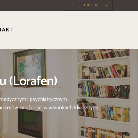
PL
POLSKI
TAKT
u (Lorafen)
 medycznym i psychiatrycznym.
anizmów zależności w warunkach klinicznych.