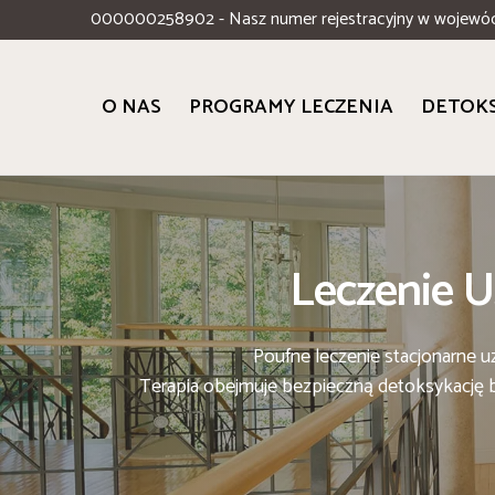
000000258902 - Nasz numer rejestracyjny w wojewó
O NAS
PROGRAMY LECZENIA
DETOK
Leczenie U
Poufne leczenie stacjonarne 
Terapia obejmuje bezpieczną detoksykację b