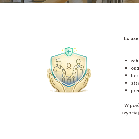
Loraze
zab
ost
bez
sta
pre
W poró
szybciej