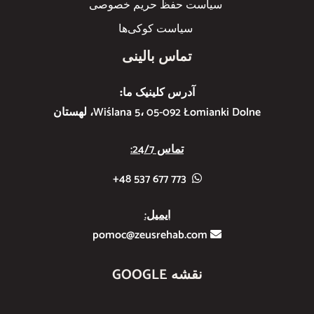
سیاست حفظ حریم خصوصی
سیاست کوکی‌ها
تماس بالینی
آدرس کلینیک ما:
Wiślana 5، 05-092 Łomianki Dolne، لهستان
تماس 24/7:
773 677 537 48+
ایمیل:
pomoc@zeusrehab.com
نقشه GOOGLE