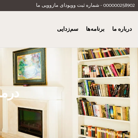
000000258902 - شماره ثبت وویودای مازوویی ما
درباره ما
برنامه‌ها
سم‌زدایی
درما