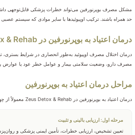
مشکل مصرف بوپرنورفین می‌تواند خطرات پزشکی قابل‌توجهی داشته
حد همراه باشند. ترکیب اوپیوئیدها با سایر موادی که سیستم عصبی م
درمان اعتیاد به بوپرنورفین در Zeus Detox & Rehab
درمان اختلال مصرف اوپیوئید به‌طور انحصاری در شرایط بستری، تح
مصرف دارو، وضعیت سلامتی بیمار و عوامل خطر عود یا عوارض را د
مراحل درمان اعتیاد به بوپرنورفین
درمان اعتیاد به بوپرنورفین در Zeus Detox & Rehab معمولاً از چهار مرحله بالینی اصلی عبور می‌کند:
مرحله اول: ارزیابی بالینی و تثبیت
تعیین تشخیص، ارزیابی خطرات، تأمین ایمنی پزشکی و روان‌پزش