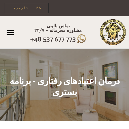
FA
فارسی
تماس بالینی
مشاوره محرمانه • ۲۴/۷
مراقبت فردی
+48 537 677 773
درمان اعتیادهای رفتاری - برنامه
بستری