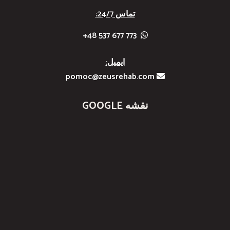
تماس 24/7:
773 677 537 48+
ایمیل:
pomoc@zeusrehab.com
نقشه GOOGLE