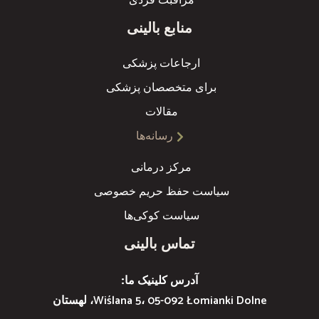
مراقبت فردی
منابع بالینی
ارجاعات پزشکی
برای متخصصان پزشکی
مقالات
رسانه‌ها
مرکز درمانی
سیاست حفظ حریم خصوصی
سیاست کوکی‌ها
تماس بالینی
آدرس کلینیک ما:
Wiślana 5، 05-092 Łomianki Dolne، لهستان