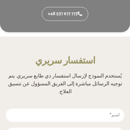
+48 537 677 773
‫استفسار سريري‬
‫يُستخدم النموذج لإرسال استفسار ذي طابع سريري. يتم
توجيه الرسائل مباشرة إلى الفريق المسؤول عن تنسيق
العلاج.‬