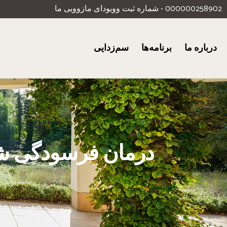
000000258902 - شماره ثبت وویودای مازوویی ما
درباره ما
برنامه‌ها
سم‌زدایی
درمان فرسودگی شغ