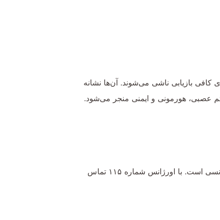
افی بازیابی ناشی می‌شوند. آن‌ها نشانه
م عصبی، هورمونی و ایمنی منجر می‌شود.
در صورت بروز افکار خودکشی، از دست دادن تماس با واقعیت، روان‌پریشی حاد یا تصاعد سریع اضطراب، نیاز به مراقبت پزشکی اورژانسی است. با اورژانس شماره ۱۱۵ تماس