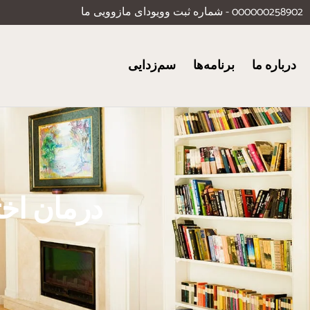
000000258902 - شماره ثبت وویودای مازوویی ما
درباره ما
برنامه‌ها
سم‌زدایی
درمان اخت