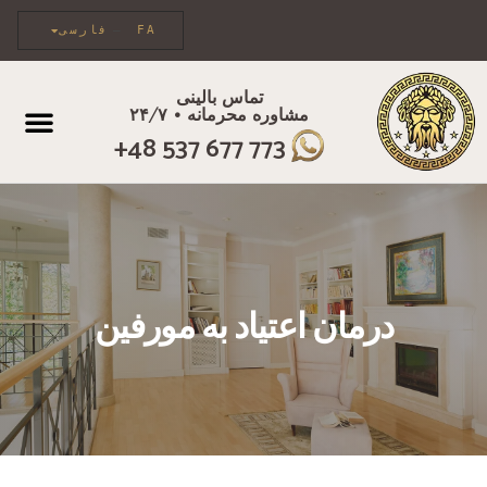
FA
فارسی
تماس بالینی
مشاوره محرمانه • ۲۴/۷
مراقبت فردی
+48 537 677 773
درمان اعتیاد به مورفین