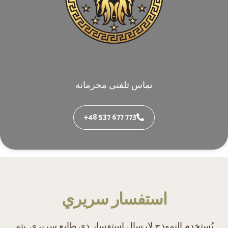
تماس تلفنی محرمانه
+48 537 677 773
‫استفسار سريري‬
‫يُستخدم النموذج لإرسال استفسار ذي طابع سريري. يتم