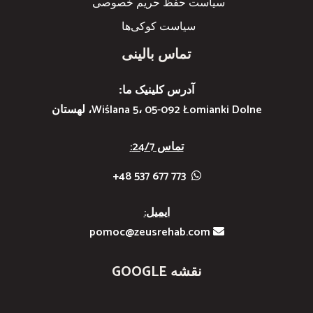
سیاست حفظ حریم خصوصی
سیاست کوکی‌ها
تماس بالینی
آدرس کلینیک ما:
Wiślana 5، 05-092 Łomianki Dolne، لهستان
تماس 24/7:
773 677 537 48+
ایمیل:
pomoc@zeusrehab.com
نقشه GOOGLE