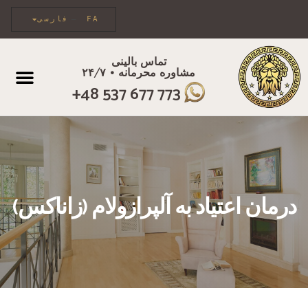
FA
فارسی
تماس بالینی
مشاوره محرمانه • ۲۴/۷
مراقبت فردی
+48 537 677 773
درمان اعتیاد به آلپرازولام (زاناکس)