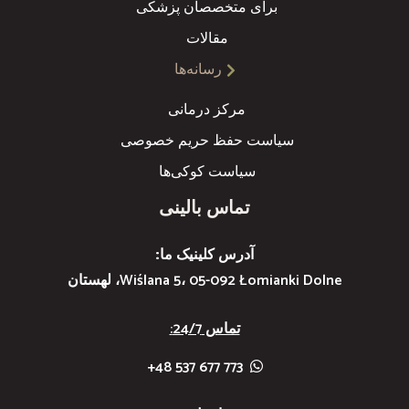
برای متخصصان پزشکی
مقالات
رسانه‌ها
مرکز درمانی
سیاست حفظ حریم خصوصی
سیاست کوکی‌ها
تماس بالینی
آدرس کلینیک ما:
Wiślana 5، 05-092 Łomianki Dolne، لهستان
تماس 24/7:
773 677 537 48+