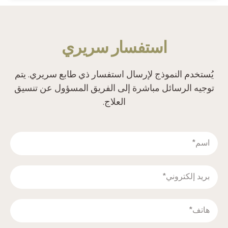
‫استفسار سريري‬
‫يُستخدم النموذج لإرسال استفسار ذي طابع سريري. يتم
توجيه الرسائل مباشرة إلى الفريق المسؤول عن تنسيق
العلاج.‬