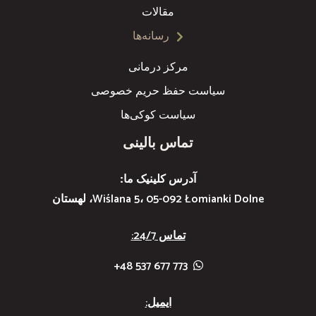
مقالات
رسانه‌ها
مرکز درمانی
سیاست حفظ حریم خصوصی
سیاست کوکی‌ها
تماس بالینی
آدرس کلینیک ما:
Wiślana 5، 05-092 Łomianki Dolne، لهستان
تماس 24/7:
773 677 537 48+
ایمیل: