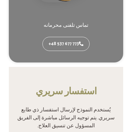
تماس تلفنی محرمانه
+48 537 677 773
‫استفسار سريري‬
‫يُستخدم النموذج لإرسال استفسار ذي طابع
سريري. يتم توجيه الرسائل مباشرة إلى الفريق
المسؤول عن تنسيق العلاج.‬