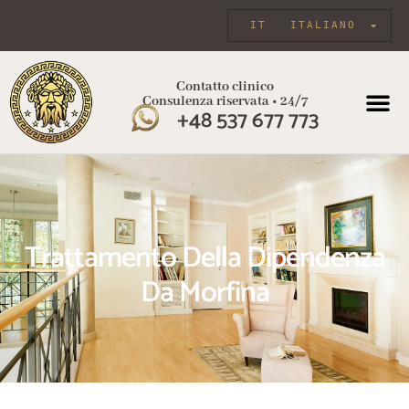
IT
ITALIANO
Contatto clinico
Consulenza riservata • 24/7
+48 537 677 773
Trattamento Della Dipendenza
Da Morfina