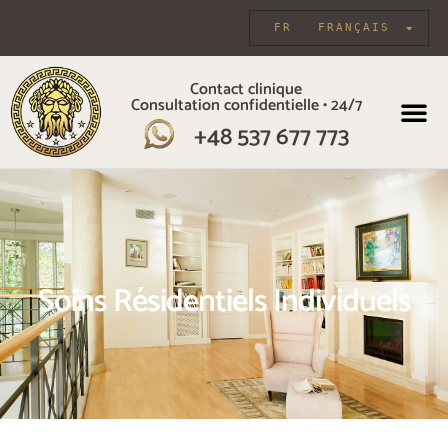
FR
FRANÇAIS
Contact clinique
Consultation confidentielle • 24/7
+48 537 677 773
À PROPOS DE 
SOINS 
Soins Résidentiels Individuels