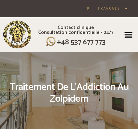
FR
FRANÇAIS
Contact clinique
Consultation confidentielle • 24/7
À PROPOS DE 
SOINS 
+48 537 677 773
Traitement De L'Addiction Au
Zolpidem