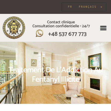
FR
FRANÇAIS
Contact clinique
Consultation confidentielle • 24/7
À PROPOS DE 
SOINS 
+48 537 677 773
Traitement De L'Addiction Au
Fentanyl Illicite