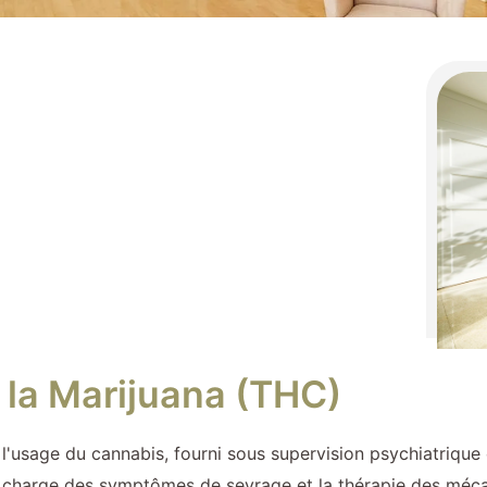
à la Marijuana (THC)
 à l'usage du cannabis, fourni sous supervision psychiatriqu
e en charge des symptômes de sevrage et la thérapie des mé