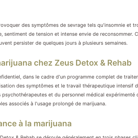
provoquer des symptômes de sevrage tels qu'insomnie et tr
e tête, sentiment de tension et intense envie de reconsomme
uvent persister de quelques jours à plusieurs semaines.
marijuana chez Zeus Detox & Rehab
nfidentiel, dans le cadre d'un programme complet de traite
ilisation des symptômes et le travail thérapeutique intensif
es psychothérapeutes et du personnel médical expérimenté
les associés à l'usage prolongé de marijuana.
ance à la marijuana
Detox & Rehab se déroule généralement en trois phases clin