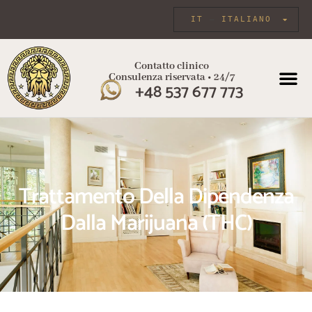
IT
ITALIANO
Contatto clinico
Consulenza riservata • 24/7
+48 537 677 773
Trattamento Della Dipendenza
Dalla Marijuana (THC)