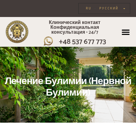
RU
РУССКИЙ
Клинический контакт
Конфиденциальная
консультация • 24/7
+48 537 677 773
ИНДИВИДУА
Лечение Булимии (нервной
Булимии)