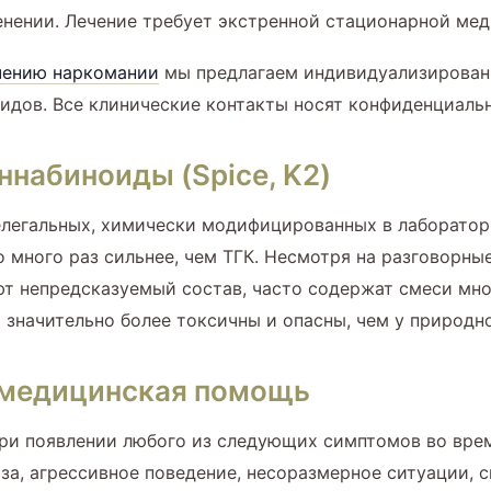
енении. Лечение требует экстренной стационарной ме
чению наркомании
мы предлагаем индивидуализирован
оидов. Все клинические контакты носят конфиденциаль
ннабиноиды (Spice, K2)
нелегальных, химически модифицированных в лаборато
 много раз сильнее, чем ТГК. Несмотря на разговорные
ют непредсказуемый состав, часто содержат смеси мн
 значительно более токсичны и опасны, чем у природно
 медицинская помощь
и появлении любого из следующих симптомов во время
а, агрессивное поведение, несоразмерное ситуации, си