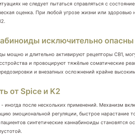
ситуациях не следует пытаться справляться с состоян
ческая оценка. При любой угрозе жизни или здоровью
2.
набиноиды исключительно опасны
иды мощно и длительно активируют рецепторы CB1, мо
сстройства и провоцируют тяжёлые соматические реак
передозировки и внезапных осложнений крайне высоким
ь от Spice и K2
 - иногда после нескольких применений. Механизм в
ацию эмоциональной регуляции, быстрое нарастание т
 пациентов синтетические каннабиноиды становятся о
пустотой.