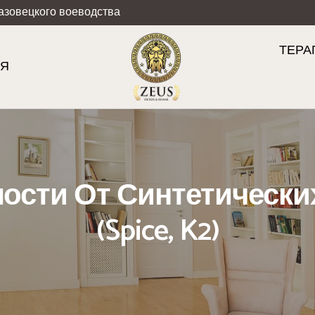
азовецкого воеводства
ТЕРА
ИЯ
ости От Синтетическ
(Spice, K2)