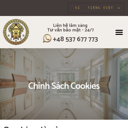
VI
TIẾNG VIỆT
Liên hệ lâm sàng
Tư vấn bảo mật • 24/7
VỀ CHÚNG TÔI
CHƯƠNG TR
CHĂM SÓC CÁ 
LIỆU PHÁ
+48 537 677 773
Chính Sách Cookies