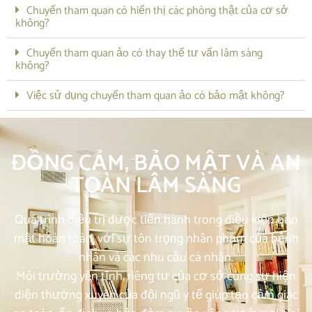
Chuyến tham quan có hiển thị các phòng thật của cơ sở
không?
Chuyến tham quan ảo có thay thế tư vấn lâm sàng
không?
Việc sử dụng chuyến tham quan ảo có bảo mật không?
ĐỒNG CẢM, BẢO MẬT VÀ AN
TOÀN LÂM SÀNG
Quá trình điều trị được tiến hành trong điều kiện bảo
mật hoàn toàn, với sự tôn trọng nhân phẩm của bệnh
nhân và các nhu cầu cá nhân.
Môi trường yên tĩnh, riêng tư của cơ sở cùng sự hiện
diện thường xuyên của đội ngũ y tế giúp tạo cảm giác