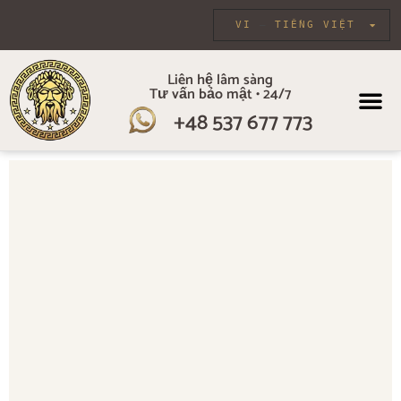
VI
TIẾNG VIỆT
Liên hệ lâm sàng
Tư vấn bảo mật • 24/7
+48 537 677 773
VỀ CHÚNG TÔI
CHƯƠNG TR
CHĂM SÓC CÁ 
LIỆU PHÁ