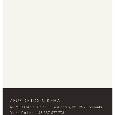
ZEUS DETOX & REHAB
AN MEDICA Sp. z o.o. · ul. Wiślana 5, 05-092 Łomianki
Dolne, Ba Lan · +48 537 677 773