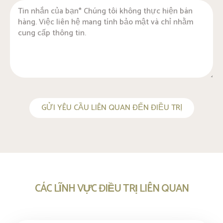
GỬI YÊU CẦU LIÊN QUAN ĐẾN ĐIỀU TRỊ
CÁC LĨNH VỰC ĐIỀU TRỊ LIÊN QUAN