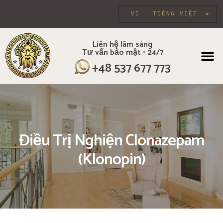
VI
TIẾNG VIỆT
Liên hệ lâm sàng
Tư vấn bảo mật • 24/7
VỀ CHÚNG TÔI
CHƯƠNG TR
CHĂM SÓC CÁ 
LIỆU PHÁ
+48 537 677 773
Điều Trị Nghiện Clonazepam
(Klonopin)