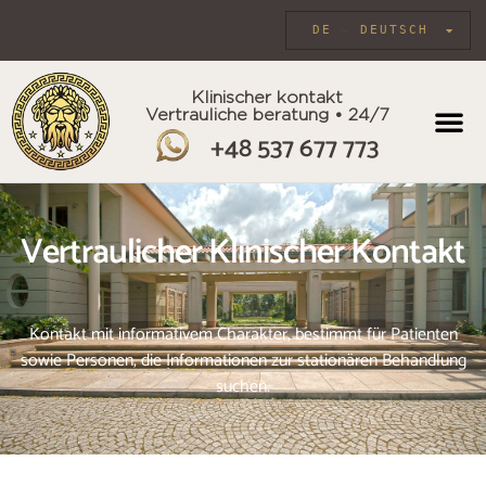
DE
DEUTSCH
Klinischer kontakt
Vertrauliche beratung • 24/7
+48 537 677 773
INDIVIDU
Vertraulicher Klinischer Kontakt
Kontakt mit informativem Charakter, bestimmt für Patienten
sowie Personen, die Informationen zur stationären Behandlung
suchen.