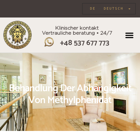
DE
DEUTSCH
Klinischer kontakt
Vertrauliche beratung • 24/7
+48 537 677 773
INDIVIDU
Behandlung Der Abhängigkeit
Von Methylphenidat