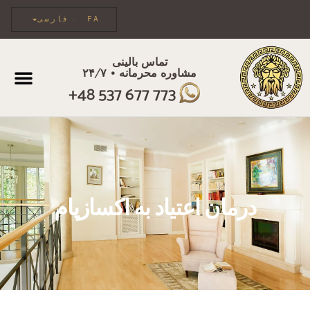
FA
فارسی
تماس بالینی
مشاوره محرمانه • ۲۴/۷
+48 537 677 773
مراقبت فردی
درمان اعتیاد به اکسازپام