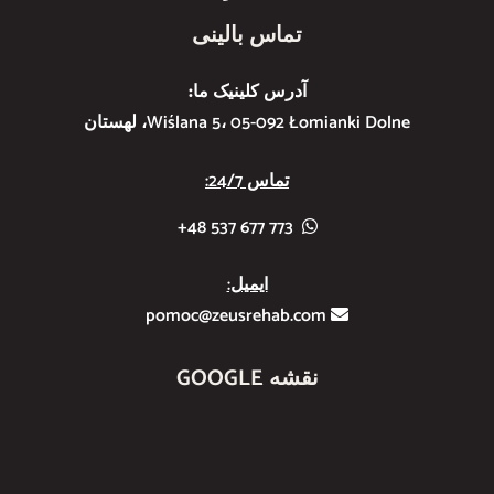
تماس بالینی
آدرس کلینیک ما:
Wiślana 5، 05-092 Łomianki Dolne، لهستان
تماس 24/7:
773 677 537 48+
ایمیل:
pomoc@zeusrehab.com
نقشه GOOGLE