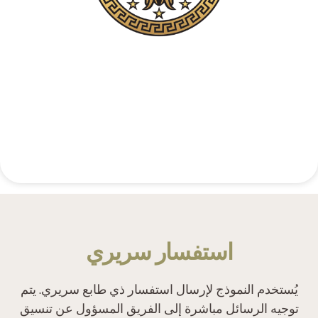
تماس تلفنی محرمانه
+48 537 677 773
‫استفسار سريري‬
‫يُستخدم النموذج لإرسال استفسار ذي طابع سريري. يتم
توجيه الرسائل مباشرة إلى الفريق المسؤول عن تنسيق