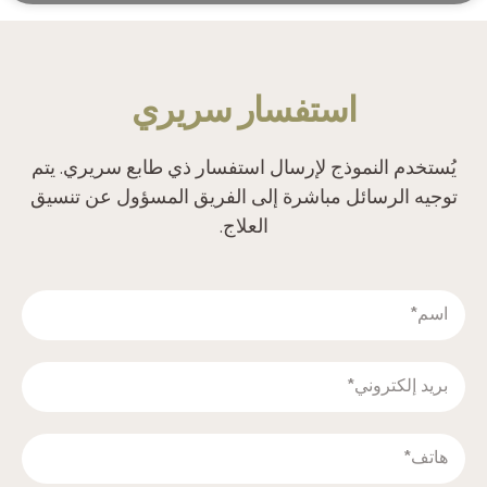
‫استفسار سريري‬
‫يُستخدم النموذج لإرسال استفسار ذي طابع سريري. يتم
توجيه الرسائل مباشرة إلى الفريق المسؤول عن تنسيق
العلاج.‬