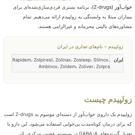
خواب‌آور (Z-drugs)
، برنامه بستری فردی‌سازی‌شده‌ای برای
بیماران مبتلا به وابستگی به زولپیدم ارائه می‌دهیم. تمام
مشاوره‌های بالینی محرمانه و غیرالزامی هستند.
زولپیدم – نام‌های تجاری در ایران
ایران
Rapidem، Zolpirest، Zolinax، Zosleep، Stilnox،
Ambinox، Zoldem، Zoliver، Zolpra
زولپیدم چیست
زولپیدم یک داروی خواب‌آور از دسته‌ای موسوم به Z-drugs است
که برای درمان کوتاه‌مدت بی‌خوابی استفاده می‌شود. این دارو با
تعدیل گیرنده‌های GABA-A در سیستم عصبی مرکزی، اثر