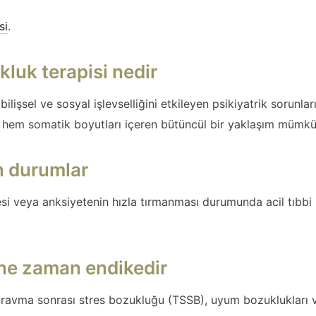
si
.
kluk terapisi nedir
ilişsel ve sosyal işlevselliğini etkileyen psikiyatrik sorunla
ik hem somatik boyutları içeren bütüncül bir yaklaşım mümkü
n durumlar
mesi veya anksiyetenin hızla tırmanması durumunda acil tıbbi
 ne zaman endikedir
, travma sonrası stres bozukluğu (TSSB), uyum bozuklukları ve 