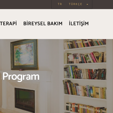
TR
TÜRKÇE
TERAPI
BIREYSEL BAKIM
İLETIŞIM
lı Program