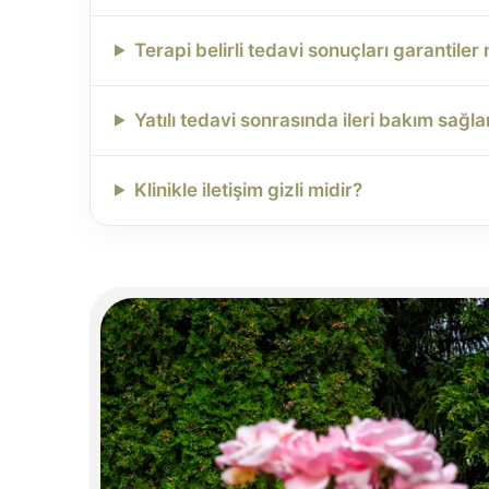
Terapi belirli tedavi sonuçları garantiler
Yatılı tedavi sonrasında ileri bakım sağl
Klinikle iletişim gizli midir?