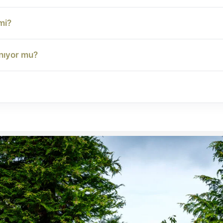
 mi?
anıyor mu?