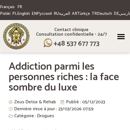
Français
FR
Polski
English
Русский
العربية
Türkçe
Deutsch
ارسی
PL
EN
RU
AR
TR
DE
Contact clinique
Consultation confidentielle • 24/7
À PROPOS DE 
SOINS 
+48 537 677 773
Addiction parmi les
personnes riches : la face
sombre du luxe
Zeus Detox & Rehab
Publié :
05/12/2023
Dernière mise à jour : 23/03/2026
07:59
Catégorie :
Drogues