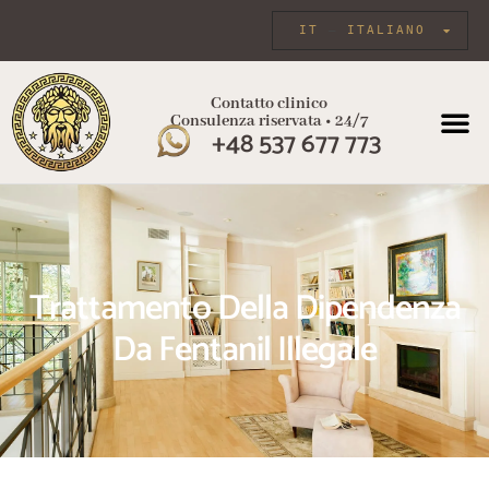
IT
ITALIANO
Contatto clinico
Consulenza riservata • 24/7
+48 537 677 773
Trattamento Della Dipendenza
Da Fentanil Illegale