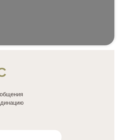
С
ообщения
рдинацию