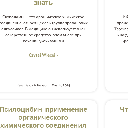
знать
Скополамин – это органическое химическое
Иб
соединение, относящееся к группе тропановых
проис
алкалоидов. В медицине он используется как
Taberna
лекарственное средство, в том числе при
иногд
лечении укачивания и
«р
Czytaj Więcej »
Zeus Detox & Rehab
May 14, 2024
Псилоцибин: применение
Чт
органического
химического соединения