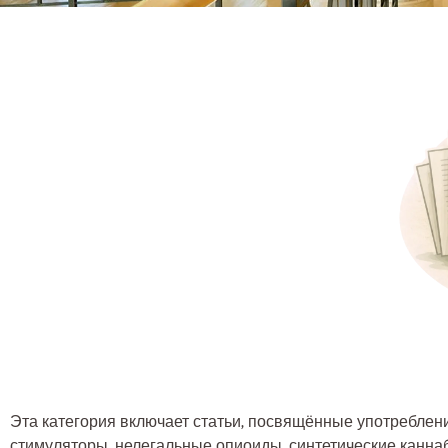
Эта категория включает статьи, посвящённые употреблен
стимуляторы, нелегальные опиоиды, синтетические канн