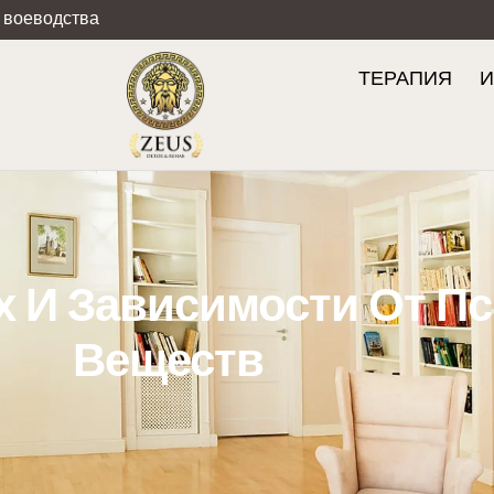
 воеводства
ТЕРАПИЯ
И
х И Зависимости От П
Веществ