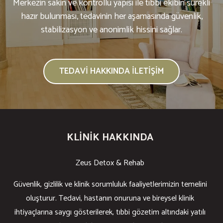
Merkezin sakin ve kontrollü yapısı ile tıbbi ekibin sürekli
hazır bulunması, tedavinin her aşamasında güvenlik,
stabilizasyon ve anonimlik hissini sağlar.
TEDAVI HAKKINDA İLETIŞIM
KLINIK HAKKINDA
Zeus Detox & Rehab
Güvenlik, gizlilik ve klinik sorumluluk faaliyetlerimizin temelini
oluşturur. Tedavi, hastanın onuruna ve bireysel klinik
ihtiyaçlarına saygı gösterilerek, tıbbi gözetim altındaki yatılı