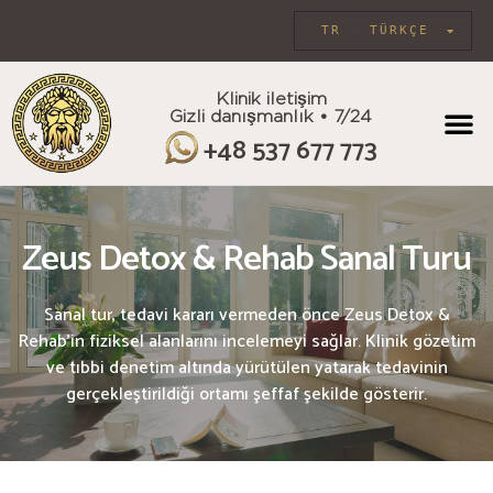
TR
TÜRKÇE
Klinik iletişim
Gizli danışmanlık • 7/24
BİREYSEL B
+48 537 677 773
Zeus Detox & Rehab Sanal Turu
Sanal tur, tedavi kararı vermeden önce Zeus Detox &
Rehab’in fiziksel alanlarını incelemeyi sağlar. Klinik gözetim
ve tıbbi denetim altında yürütülen yatarak tedavinin
gerçekleştirildiği ortamı şeffaf şekilde gösterir.