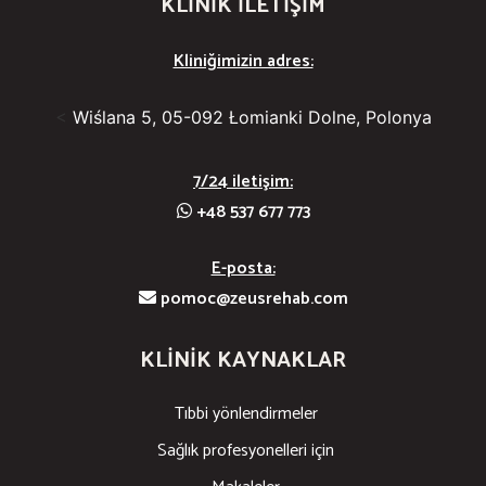
KLINIK ILETIŞIM
Kliniğimizin adres:
<
Wiślana 5, 05-092 Łomianki Dolne, Polonya
7/24 iletişim:
+48 537 677 773
E-posta:
pomoc@zeusrehab.com
KLINIK KAYNAKLAR
Tıbbi yönlendirmeler
Sağlık profesyonelleri için