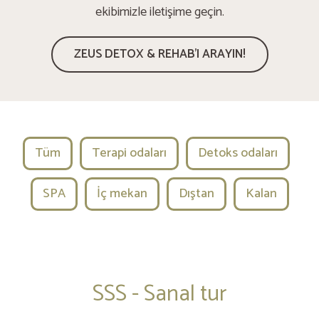
ekibimizle iletişime geçin.
ZEUS DETOX & REHAB'I ARAYIN!
Tüm
Terapi odaları
Detoks odaları
SPA
İç mekan
Dıştan
Kalan
SSS - Sanal tur