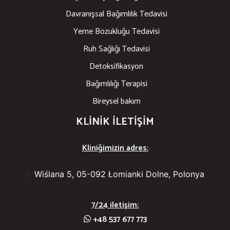
Davranışsal Bağımlılık Tedavisi
Yeme Bozukluğu Tedavisi
Ruh Sağlığı Tedavisi
Detoksifikasyon
Bağımlılığı Terapisi
Bireysel bakım
KLINIK ILETIŞIM
Kliniğimizin adres:
<
Wiślana 5, 05-092 Łomianki Dolne, Polonya
7/24 iletişim:
+48 537 677 773