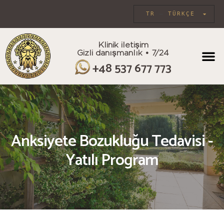
TR
TÜRKÇE
Klinik iletişim
Gizli danışmanlık • 7/24
BİREYSEL B
+48 537 677 773
Anksiyete Bozukluğu Tedavisi -
Yatılı Program