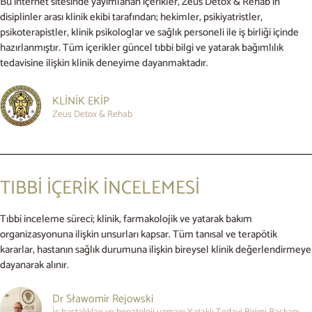
Bu internet sitesinde yayımlanan içerikler, Zeus Detox & Rehab’in
disiplinler arası klinik ekibi tarafından; hekimler, psikiyatristler,
psikoterapistler, klinik psikologlar ve sağlık personeli ile iş birliği içinde
hazırlanmıştır. Tüm içerikler güncel tıbbi bilgi ve yatarak bağımlılık
tedavisine ilişkin klinik deneyime dayanmaktadır.
KLİNİK EKİP
Zeus Detox & Rehab
TIBBİ İÇERİK İNCELEMESİ
Tıbbi inceleme süreci; klinik, farmakolojik ve yatarak bakım
organizasyonuna ilişkin unsurları kapsar. Tüm tanısal ve terapötik
kararlar, hastanın sağlık durumuna ilişkin bireysel klinik değerlendirmeye
dayanarak alınır.
Dr Sławomir Rejowski
İç hastalıkları ve hepatoloji uzmanı Yataklı Tedavi Birimi Başkanı