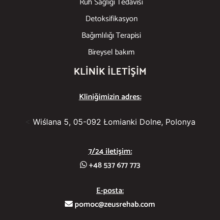
Ruh Sağlığı Tedavisi
Detoksifikasyon
Bağımlılığı Terapisi
Bireysel bakım
KLINIK ILETIŞIM
Kliniğimizin adres:
<
Wiślana 5, 05-092 Łomianki Dolne, Polonya
7/24 iletişim:
+48 537 677 773
E-posta:
pomoc@zeusrehab.com