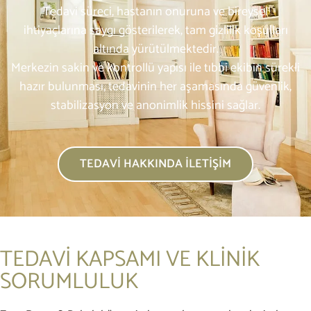
Tedavi süreci, hastanın onuruna ve bireysel
ihtiyaçlarına saygı gösterilerek, tam gizlilik koşulları
altında yürütülmektedir.
Merkezin sakin ve kontrollü yapısı ile tıbbi ekibin sürekli
hazır bulunması, tedavinin her aşamasında güvenlik,
stabilizasyon ve anonimlik hissini sağlar.
TEDAVI HAKKINDA İLETIŞIM
TEDAVİ KAPSAMI VE KLİNİK
SORUMLULUK