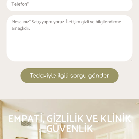
Tedaviyle ilgili sorgu gönder
EMPATI, GIZLILIK VE KLINIK
GÜVENLIK