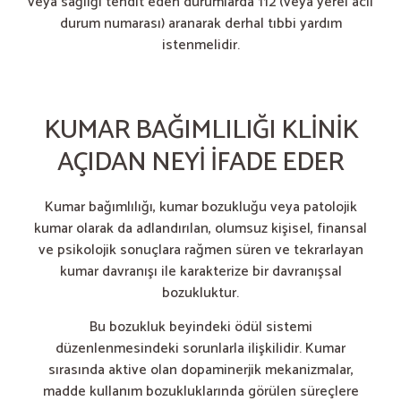
veya sağlığı tehdit eden durumlarda 112 (veya yerel acil
durum numarası) aranarak derhal tıbbi yardım
istenmelidir.
KUMAR BAĞIMLILIĞI KLINIK
AÇIDAN NEYI IFADE EDER
Kumar bağımlılığı, kumar bozukluğu veya patolojik
kumar olarak da adlandırılan, olumsuz kişisel, finansal
ve psikolojik sonuçlara rağmen süren ve tekrarlayan
kumar davranışı ile karakterize bir davranışsal
bozukluktur.
Bu bozukluk beyindeki ödül sistemi
düzenlenmesindeki sorunlarla ilişkilidir. Kumar
sırasında aktive olan dopaminerjik mekanizmalar,
madde kullanım bozukluklarında görülen süreçlere