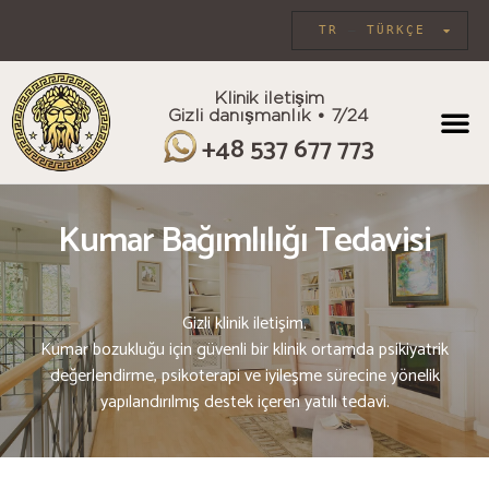
TR
TÜRKÇE
Klinik iletişim
Gizli danışmanlık • 7/24
BİREYSEL B
+48 537 677 773
Kumar Bağımlılığı Tedavisi
Gizli klinik iletişim.
Kumar bozukluğu için güvenli bir klinik ortamda psikiyatrik
değerlendirme, psikoterapi ve iyileşme sürecine yönelik
yapılandırılmış destek içeren yatılı tedavi.