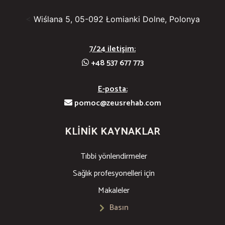
<
Wiślana 5, 05-092 Łomianki Dolne, Polonya
7/24 iletişim:
+48 537 677 773
E-posta:
pomoc@zeusrehab.com
KLINIK KAYNAKLAR
Tıbbi yönlendirmeler
Sağlık profesyonelleri için
Makaleler
Basın