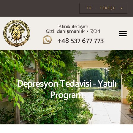
TR
TÜRKÇE
Klinik iletişim
Gizli danışmanlık • 7/24
+48 537 677 773
BİREYSEL BA
Depresyon Tedavisi - Yatılı
Program