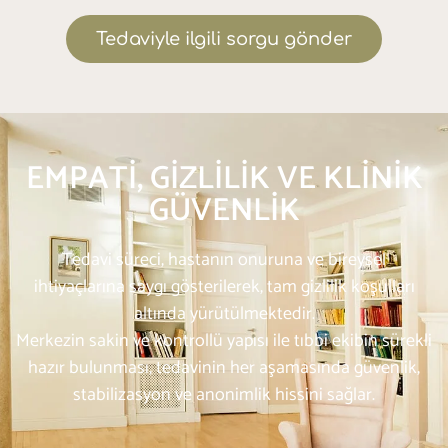
Tedaviyle ilgili sorgu gönder
EMPATI, GIZLILIK VE KLINIK
GÜVENLIK
Tedavi süreci, hastanın onuruna ve bireysel
ihtiyaçlarına saygı gösterilerek, tam gizlilik koşulları
altında yürütülmektedir.
Merkezin sakin ve kontrollü yapısı ile tıbbi ekibin sürekli
hazır bulunması, tedavinin her aşamasında güvenlik,
stabilizasyon ve anonimlik hissini sağlar.