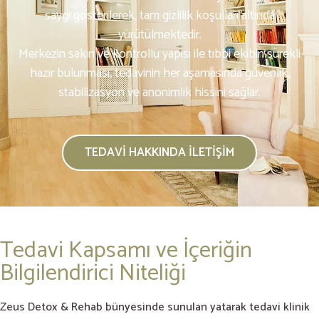
saygı gösterilerek, tam gizlilik koşulları altında
yürütülmektedir.
Merkezin sakin ve kontrollü yapısı ile tıbbi ekibin sürekli
hazır bulunması, tedavinin her aşamasında güvenlik,
stabilizasyon ve anonimlik hissini sağlar.
TEDAVI HAKKINDA İLETIŞIM
Tedavi Kapsamı ve İçeriğin
Bilgilendirici Niteliği
Zeus Detox & Rehab bünyesinde sunulan yatarak tedavi klinik