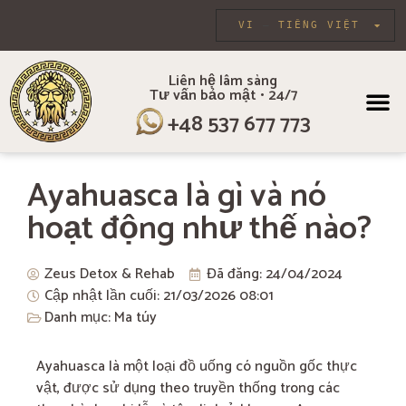
VI
TIẾNG VIỆT
Liên hệ lâm sàng
Tư vấn bảo mật • 24/7
VỀ CHÚNG TÔI
CHƯƠNG TR
CHĂM SÓC CÁ 
LIỆU PHÁ
+48 537 677 773
Ayahuasca là gì và nó
hoạt động như thế nào?
Zeus Detox & Rehab
Đã đăng:
24/04/2024
Cập nhật lần cuối: 21/03/2026
08:01
Danh mục:
Ma túy
Ayahuasca là một loại đồ uống có nguồn gốc thực
vật, được sử dụng theo truyền thống trong các