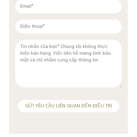
GỬI YÊU CẦU LIÊN QUAN ĐẾN ĐIỀU TRỊ