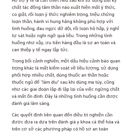
Hỗ trợ y tế là cần thiết nếu sau khi sử dụng bất kỳ
chất tác động tâm thần nào xuất hiện mất ý thức,
co giật, rối loạn ý thức nghiêm trọng, triệu chứng
loạn thần, hành vi hung hăng không phù hợp với
tình huống, đau ngực dữ dội, rối loạn hô hấp, ý nghĩ
tự sát hoặc nghi ngờ quá liều. Trong những tình
huống như vậy, ưu tiên hàng đầu là sự an toàn và
can thiệp y tế ngay lập tức.
Trong bối cảnh nghiện, một dấu hiệu cảnh báo quan
trọng khác là mất kiểm soát về liều lượng, sử dụng
phối hợp nhiều chất, dùng thuốc an thần hoặc
thuốc ngủ để “làm dịu” sau khi dùng ma túy, cũng
như các giai đoạn lặp đi lặp lại của việc ngừng chất
và mất ổn định. Đây là những tình huống cần được
đánh giá lâm sàng.
Các quyết định liên quan đến điều trị nghiện cần
được đưa ra dựa trên đánh giá y khoa cá thể hóa và
trên cơ sở các phương pháp có hồ sơ an toàn