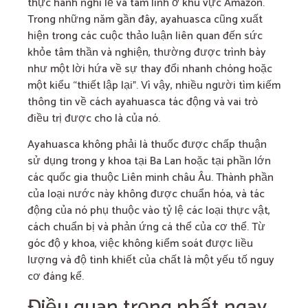
thực hành nghi lễ và tâm linh ở khu vực Amazon.
Trong những năm gần đây, ayahuasca cũng xuất
hiện trong các cuộc thảo luận liên quan đến sức
khỏe tâm thần và nghiện, thường được trình bày
như một lời hứa về sự thay đổi nhanh chóng hoặc
một kiểu “thiết lập lại”. Vì vậy, nhiều người tìm kiếm
thông tin về cách ayahuasca tác động và vai trò
điều trị được cho là của nó.
Ayahuasca không phải là thuốc được chấp thuận
sử dụng trong y khoa tại Ba Lan hoặc tại phần lớn
các quốc gia thuộc Liên minh châu Âu. Thành phần
của loại nước này không được chuẩn hóa, và tác
động của nó phụ thuộc vào tỷ lệ các loại thực vật,
cách chuẩn bị và phản ứng cá thể của cơ thể. Từ
góc độ y khoa, việc không kiểm soát được liều
lượng và độ tinh khiết của chất là một yếu tố nguy
cơ đáng kể.
Điều quan trọng nhất ngay