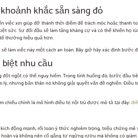
 khoảnh khắc sẵn sàng đó
ến việc xin giúp đỡ thành thời điểm để trách móc hoặc thanh t
iệt sức. Sự đối đầu sẽ làm tăng kháng cự và có thể khiến họ rút
 tế thường hiệu quả hơn.
a sẽ làm việc này một cách an toàn. Bây giờ hãy xác định bước đ
n biệt nhu cầu
 đột ngột có thể nguy hiểm. Trong tình huống đó, bước đầu tiê
âm lý, nhưng bản thân nó không giải quyết vấn đề nghiện. Điều tr
m chiếu chính là mô hình điều trị nội trú được mô tả tại đây:
đi
t, kích động mạnh, rối loạn ý thức nghiêm trọng, triệu chứng m
ì hoãn và không nên cố gắng tự ngừng rượu mà không có giám s