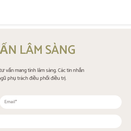
+48 537 677 773
VẤN LÂM SÀNG
ư vấn mang tính lâm sàng. Các tin nhắn
ũ phụ trách điều phối điều trị.