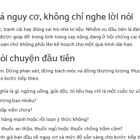
á nguy cơ, không chỉ nghe lời nói
tranh cãi hay đóng vai trò nhà trị liệu. Nhiệm vụ đầu tiên là đá
 được giúp đỡ trong tình trạng say nặng, đang ở hội chứng cai
toàn chứ không phải lên kế hoạch cho một quá trình dài hạn.
nói chuyện đầu tiên
kiện. Đừng phán xét, đừng trách móc và đừng thương lượng. Mục
ho bước tiếp theo.
hĩa là gì: ngừng uống, giải độc, trị liệu hay chỉ là một cuộc tư v
lượng bao nhiêu?
hập viện chưa?
ng hăng mạnh hoặc rối loạn ý thức không?
à thuốc an thần, thuốc ngủ hoặc thuốc chống trầm cảm?
ánh giá ban đầu về nguy cơ và mức độ sẵn sàng cho bước tiếp t