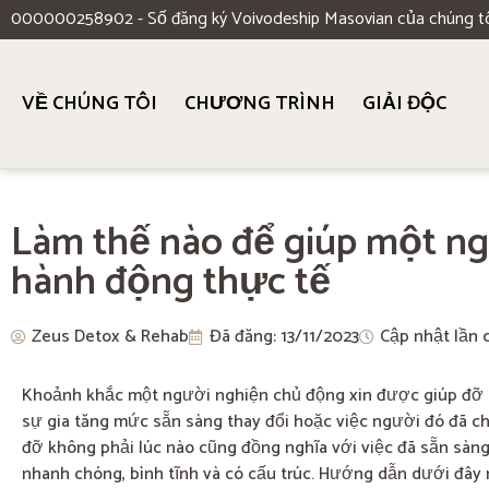
000000258902 - Số đăng ký Voivodeship Masovian của chúng t
VỀ CHÚNG TÔI
CHƯƠNG TRÌNH
GIẢI ĐỘC
Làm thế nào để giúp một n
hành động thực tế
Zeus Detox & Rehab
Đã đăng:
13/11/2023
Cập nhật lần 
Khoảnh khắc một người nghiện chủ động xin được giúp đỡ c
sự gia tăng mức sẵn sàng thay đổi hoặc việc người đó đã c
đỡ không phải lúc nào cũng đồng nghĩa với việc đã sẵn sàng 
nhanh chóng, bình tĩnh và có cấu trúc. Hướng dẫn dưới đây