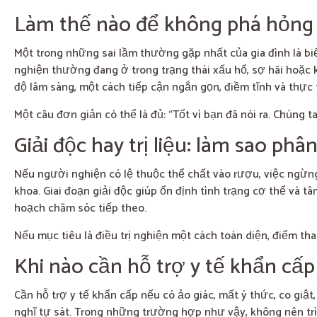
Làm thế nào để không phá hỏng
Một trong những sai lầm thường gặp nhất của gia đình là bi
nghiện thường đang ở trong trạng thái xấu hổ, sợ hãi hoặc k
độ lâm sàng, một cách tiếp cận ngắn gọn, điềm tĩnh và thực
Một câu đơn giản có thể là đủ: “Tốt vì bạn đã nói ra. Chúng t
Giải độc hay trị liệu: làm sao phâ
Nếu người nghiện có lệ thuộc thể chất vào rượu, việc ngừng
khoa. Giai đoạn giải độc giúp ổn định tình trạng cơ thể và t
hoạch chăm sóc tiếp theo.
Nếu mục tiêu là điều trị nghiện một cách toàn diện, điểm tha
Khi nào cần hỗ trợ y tế khẩn cấp
Cần hỗ trợ y tế khẩn cấp nếu có ảo giác, mất ý thức, co giậ
nghĩ tự sát. Trong những trường hợp như vậy, không nên tr