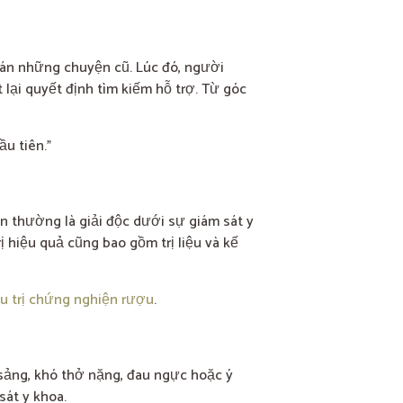
oán những chuyện cũ. Lúc đó, người
 lại quyết định tìm kiếm hỗ trợ. Từ góc
ầu tiên.”
n thường là giải độc dưới sự giám sát y
ị hiệu quả cũng bao gồm trị liệu và kế
ều trị chứng nghiện rượu
.
ê sảng, khó thở nặng, đau ngực hoặc ý
át y khoa.