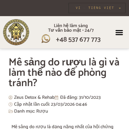
VI
TIẾNG VIỆT
Liên hệ lâm sàng
Tư vấn bảo mật • 24/7
+48 537 677 773
VỀ CHÚNG TÔI
CHƯƠNG TR
CHĂM SÓC CÁ 
LIỆU PHÁ
Mê sảng do rượu là gì và
làm thế nào để phòng
tránh?
Zeus Detox & Rehab
Đã đăng:
31/10/2023
Cập nhật lần cuối: 23/03/2026
04:46
Danh mục:
Rượu
Mê sảng do rượu là dạng nặng nhất của hội chứng