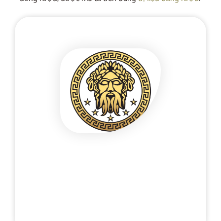
Liên hệ điện thoại bảo mật
+48 537 677 773