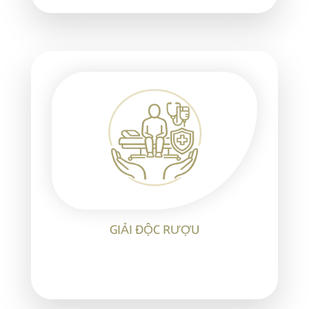
GIẢI ĐỘC RƯỢU