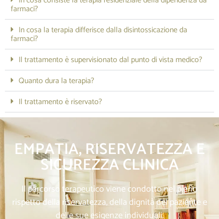
In cosa consiste la terapia residenziale della dipendenza da
farmaci?
In cosa la terapia differisce dalla disintossicazione da
farmaci?
Il trattamento è supervisionato dal punto di vista medico?
Quanto dura la terapia?
Il trattamento è riservato?
EMPATIA, RISERVATEZZA E
SICUREZZA CLINICA
Il percorso terapeutico viene condotto nel pieno
rispetto della riservatezza, della dignità del paziente e
delle sue esigenze individuali.