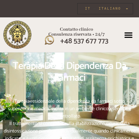
IT
ITALIANO
Contatto clinico
Consulenza riservata • 24/7
+48 537 677 773
Terapia Della Dipendenza Da
Farmaci
Terapia residenziale della dipendenza da farmaci sotto
supervisione medica, svolta in un ambiente clinico riservato e
controllato.
Il trattamento si concentra sulla stabilizzazione sicura, sulla
disintossicazione pianificata individualmente quando clinicamente
indicata, e su un percorso strutturato di assistenza psichiatrica e