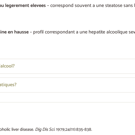
 ou legerement elevees
– correspond souvent a une steatose sans le
nine en hausse
– profil correspondant a une hepatite alcoolique sev
alcool?
atiques?
holic liver disease.
Dig Dis Sci.
1979;24(11):835-838.