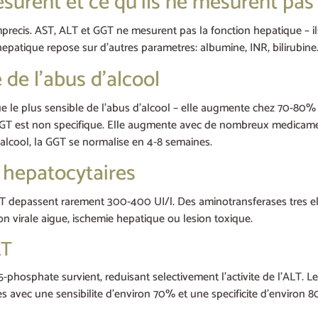
surent et ce qu’ils ne mesurent pas
imprecis. AST, ALT et GGT ne mesurent pas la fonction hepatique – i
hepatique repose sur d’autres parametres: albumine, INR, bilirubine
 de l’abus d’alcool
 le plus sensible de l’abus d’alcool – elle augmente chez 70-80
GGT est non specifique. Elle augmente avec de nombreux medicaments
’alcool, la GGT se normalise en 4-8 semaines.
 hepatocytaires
ALT depassent rarement 300-400 UI/l. Des aminotransferases tres e
n virale aigue, ischemie hepatique ou lesion toxique.
LT
5-phosphate survient, reduisant selectivement l’activite de l’ALT. 
es avec une sensibilite d’environ 70% et une specificite d’environ 