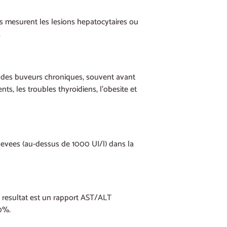
ls mesurent les lesions hepatocytaires ou
.
% des buveurs chroniques, souvent avant
, les troubles thyroidiens, l’obesite et
levees (au-dessus de 1000 UI/l) dans la
Le resultat est un rapport AST/ALT
80%.