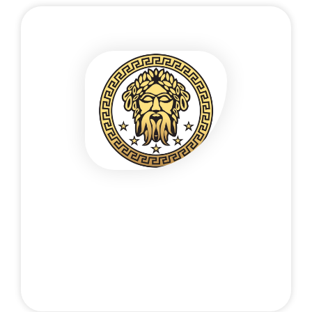
Liên hệ điện thoại bảo mật
+48 537 677 773