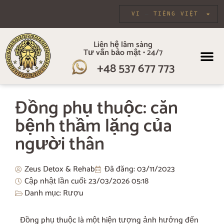
VI
TIẾNG VIỆT
Liên hệ lâm sàng
Tư vấn bảo mật • 24/7
+48 537 677 773
VỀ CHÚNG TÔI
CHƯƠNG TR
CHĂM SÓC CÁ 
LIỆU PHÁ
Đồng phụ thuộc: căn
bệnh thầm lặng của
người thân
Zeus Detox & Rehab
Đã đăng:
03/11/2023
Cập nhật lần cuối: 23/03/2026
05:18
Danh mục:
Rượu
Đồng phụ thuộc là một hiện tượng ảnh hưởng đến